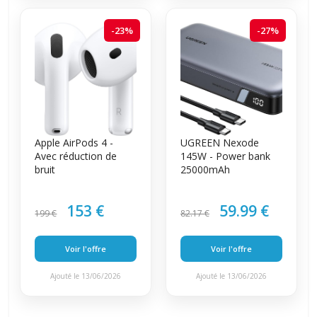
-23%
-27%
Apple AirPods 4 -
UGREEN Nexode
Avec réduction de
145W - Power bank
bruit
25000mAh
153 €
59.99 €
199 €
82.17 €
Voir l'offre
Voir l'offre
Ajouté le 13/06/2026
Ajouté le 13/06/2026