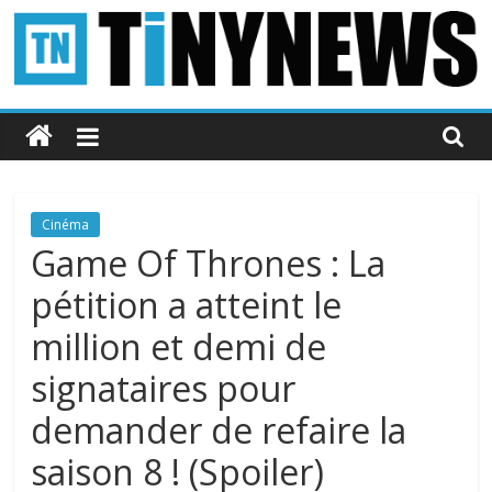
Passer
au
contenu
Tinynews
Le
blog
belge
Cinéma
connecté
Game Of Thrones : La
pétition a atteint le
million et demi de
signataires pour
demander de refaire la
saison 8 ! (Spoiler)