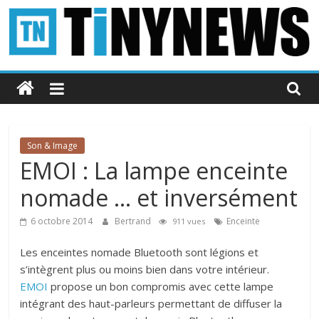
Passer
au
contenu
Tinynews
Le
blog
belge
Son & Image
connecté
EMOI : La lampe enceinte
nomade … et inversément
6 octobre 2014
Bertrand
Enceinte
911 vues
Les enceintes nomade Bluetooth sont légions et
s’intègrent plus ou moins bien dans votre intérieur.
EMOI
propose un bon compromis avec cette lampe
intégrant des haut-parleurs permettant de diffuser la