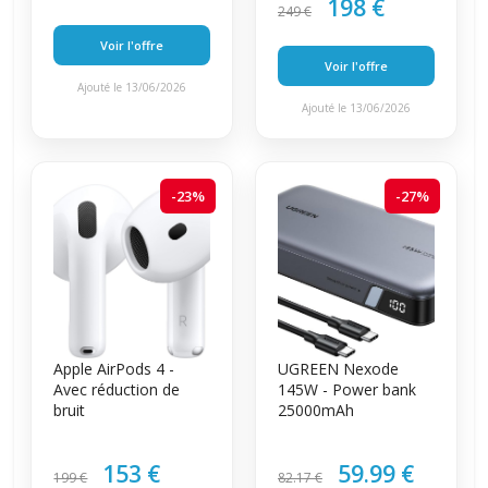
198 €
249 €
Voir l'offre
Voir l'offre
Ajouté le 13/06/2026
Ajouté le 13/06/2026
-23%
-27%
Apple AirPods 4 -
UGREEN Nexode
Avec réduction de
145W - Power bank
bruit
25000mAh
153 €
59.99 €
199 €
82.17 €