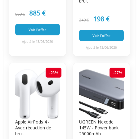
bruit
885 €
969 €
198 €
249 €
Voir l'offre
Voir l'offre
Ajouté le 13/06/2026
Ajouté le 13/06/2026
-23%
-27%
Apple AirPods 4 -
UGREEN Nexode
Avec réduction de
145W - Power bank
bruit
25000mAh