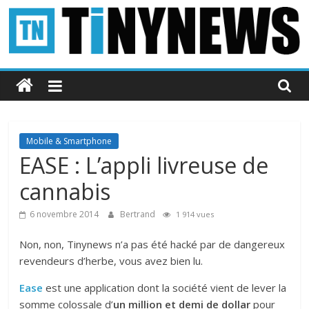
Passer
au
contenu
Tinynews
Le
blog
belge
Mobile & Smartphone
connecté
EASE : L’appli livreuse de
cannabis
6 novembre 2014
Bertrand
1 914 vues
Non, non, Tinynews n’a pas été hacké par de dangereux
revendeurs d’herbe, vous avez bien lu.
Ease
est une application dont la société vient de lever la
somme colossale d’
un million et demi de dollar
pour