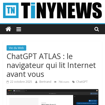
Passer
au
contenu
Tinynews
Le
blog
belge
Vie du Web
connecté
ChatGPT ATLAS : le
navigateur qui lit Internet
avant vous
22 octobre 2025
Bertrand
ChatGPT
766 vues