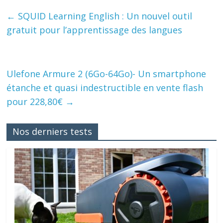
←
SQUID Learning English : Un nouvel outil
gratuit pour l’apprentissage des langues
Ulefone Armure 2 (6Go-64Go)- Un smartphone
étanche et quasi indestructible en vente flash
pour 228,80€
→
Nos derniers tests