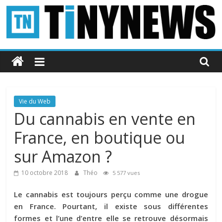
Passer
au
contenu
Tinynews
Le
blog
belge
Vie du Web
connecté
Du cannabis en vente en
France, en boutique ou
sur Amazon ?
10 octobre 2018
Théo
5 577 vues
Le cannabis est toujours perçu comme une drogue
en France. Pourtant, il existe sous différentes
formes et l’une d’entre elle se retrouve désormais