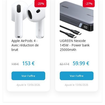
-23%
-27%
Apple AirPods 4 -
UGREEN Nexode
Avec réduction de
145W - Power bank
bruit
25000mAh
153 €
59.99 €
199 €
82.17 €
Voir l'offre
Voir l'offre
Ajouté le 13/06/2026
Ajouté le 13/06/2026