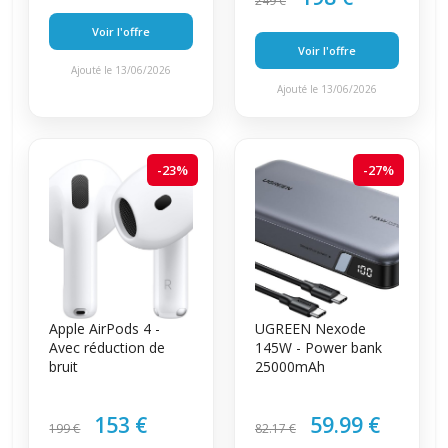
249 €
Voir l'offre
Voir l'offre
Ajouté le 13/06/2026
Ajouté le 13/06/2026
-23%
-27%
Apple AirPods 4 -
UGREEN Nexode
Avec réduction de
145W - Power bank
bruit
25000mAh
153 €
59.99 €
199 €
82.17 €