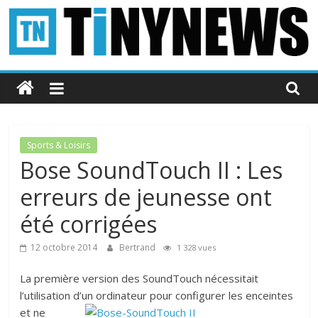
Passer
au
contenu
Tinynews
Le
blog
belge
Sports & Loisirs
connecté
Bose SoundTouch II : Les
erreurs de jeunesse ont
été corrigées
12 octobre 2014
Bertrand
1 328 vues
La première version des SoundTouch nécessitait
l’utilisation d’un ordinateur pour configurer les enceintes
et ne