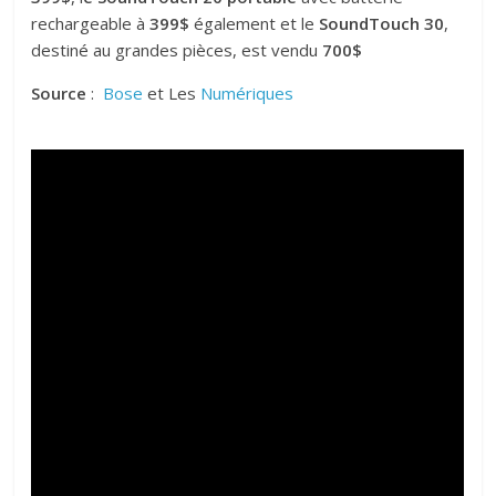
rechargeable à
399$
également et le
SoundTouch 30
,
destiné au grandes pièces, est vendu
700$
Source
:
Bose
et Les
Numériques