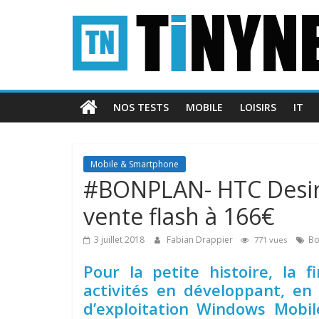
Passer
Tinynews
au
contenu
Le
blog
belge
NOS TESTS
MOBILE
LOISIRS
IT
connecté
Mobile & Smartphone
#BONPLAN- HTC Desire
vente flash à 166€
3 juillet 2018
Fabian Drappier
Bo
771 vues
Pour la petite histoire, la
activités en développant, en
d’exploitation Windows Mobi