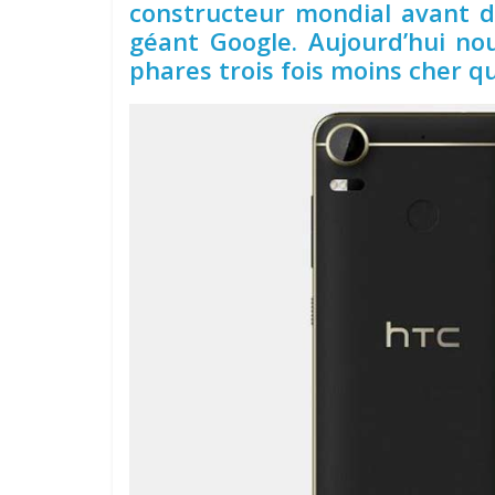
constructeur mondial avant d
géant Google. Aujourd’hui no
phares trois fois moins cher qu