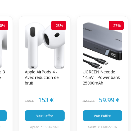
20%
-23%
-27%
o 3
Apple AirPods 4 -
UGREEN Nexode
e
Avec réduction de
145W - Power bank
bruit
25000mAh
153 €
59.99 €
199 €
82.17 €
Voir l'offre
Voir l'offre
26
Ajouté le 13/06/2026
Ajouté le 13/06/2026