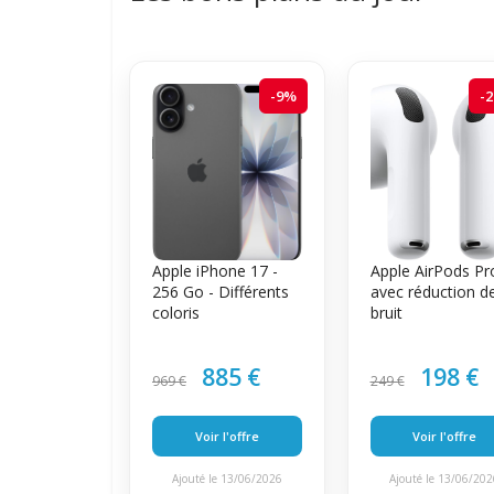
-9%
-
Apple iPhone 17 -
Apple AirPods Pr
256 Go - Différents
avec réduction d
coloris
bruit
885 €
198 €
969 €
249 €
Voir l'offre
Voir l'offre
Ajouté le 13/06/2026
Ajouté le 13/06/20