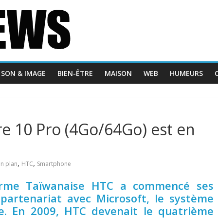
SON & IMAGE
BIEN-ÊTRE
MAISON
WEB
HUMEURS
 10 Pro (4Go/64Go) est en
,
,
n plan
HTC
Smartphone
 firme Taïwanaise HTC a commencé ses
 partenariat avec Microsoft, le système
le. En 2009, HTC devenait le quatrième