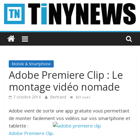
Passer
au
contenu
Tinynews
Le
blog
belge
Mobile & Smartphone
connecté
Adobe Premiere Clip : Le
montage vidéo nomade
7 octobre 2014
Bertrand
821 vues
Adobe vient de sortir une app gratuite vous permettant
de monter facilement vos vidéos sur vos smartphone et
tabl
ette :
Adobe Premiere Clip
.