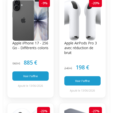
-9%
-20%
Apple iPhone 17 - 256
Apple AirPods Pro 3
Go - Différents coloris
avec réduction de
bruit
885 €
969 €
198 €
249 €
Voir l'offre
Voir l'offre
Ajouté le 13/06/2026
Ajouté le 13/06/2026
-23%
-27%