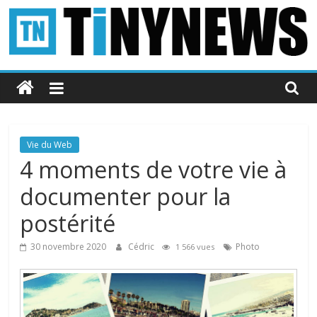
Passer
au
contenu
Tinynews
Le
blog
belge
Vie du Web
connecté
4 moments de votre vie à
documenter pour la
postérité
30 novembre 2020
Cédric
Photo
1 566 vues