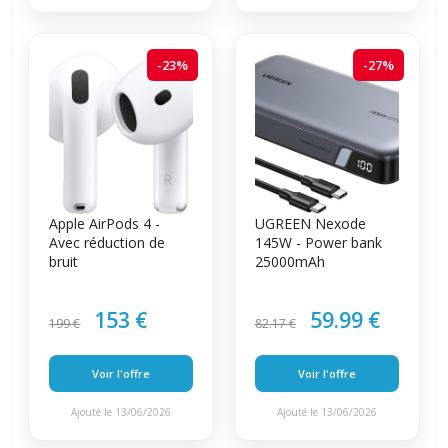
-23%
-27%
Apple AirPods 4 -
UGREEN Nexode
Avec réduction de
145W - Power bank
bruit
25000mAh
153 €
59.99 €
199 €
82.17 €
Voir l'offre
Voir l'offre
Ajouté le 13/06/2026
Ajouté le 13/06/2026