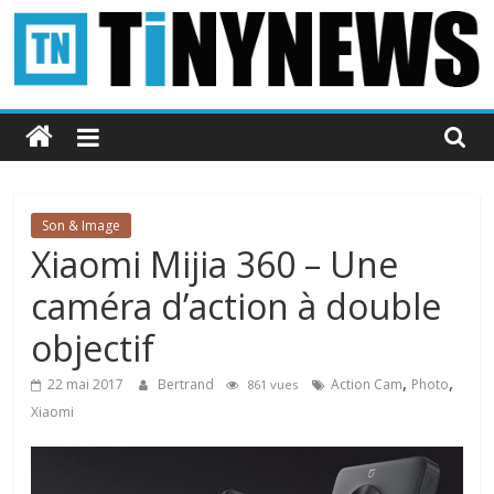
Passer
au
contenu
Tinynews
Le
blog
belge
Son & Image
connecté
Xiaomi Mijia 360 – Une
caméra d’action à double
objectif
,
,
22 mai 2017
Bertrand
Action Cam
Photo
861 vues
Xiaomi