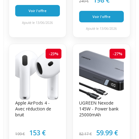
198 €
249 €
Voir l'offre
Voir l'offre
Ajouté le 13/06/2026
Ajouté le 13/06/2026
-23%
-27%
Apple AirPods 4 -
UGREEN Nexode
Avec réduction de
145W - Power bank
bruit
25000mAh
153 €
59.99 €
199 €
82.17 €