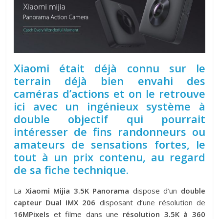
Xiaomi était déjà connu sur le
terrain déjà bien envahi des
caméras d’actions et on le retrouve
ici avec un ingénieux système à
double objectif qui pourrait
intéresser de fins randonneurs ou
amateurs de sensations fortes, le
tout à un prix contenu, au regard
de sa fiche technique.
La
Xiaomi Mijia 3.5K Panorama
dispose d’un
double
capteur Dual IMX 206
disposant d’une résolution de
16MPixels
et filme dans une
résolution 3.5K à 360