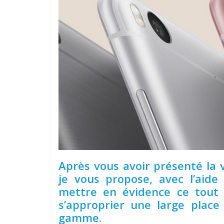
Après vous avoir présenté la
je vous propose, avec l’aid
mettre en évidence ce tout
s’approprier une large plac
gamme.