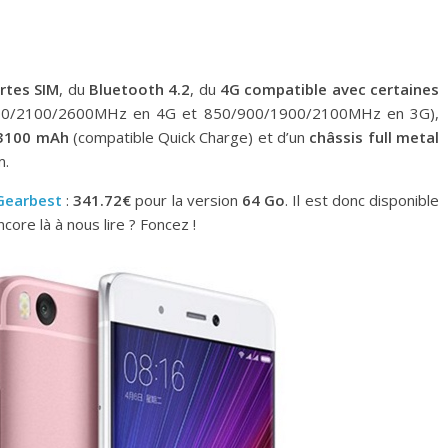
rtes SIM
, du
Bluetooth 4.2
, du
4G compatible avec certaines
00/2100/2600MHz en 4G et 850/900/1900/2100MHz en 3G),
3100 mAh
(compatible Quick Charge) et d’un
châssis full metal
m.
Gearbest
:
341.72€
pour la version
64 Go
. Il est donc disponible
re là à nous lire ? Foncez !