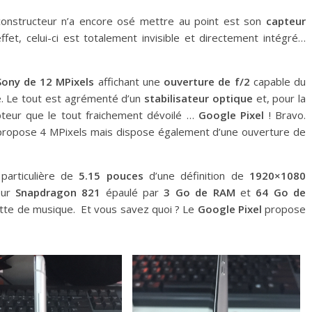
constructeur n’a encore osé mettre au point est son
capteur
effet, celui-ci est totalement invisible et directement intégré…
Sony de 12 MPixels
affichant une
ouverture de f/2
capable du
. Le tout est agrémenté d’un
stabilisateur optique
et, pour la
apteur que le tout fraichement dévoilé …
Google Pixel
! Bravo.
es, propose 4 MPixels mais dispose également d’une ouverture de
particulière de
5.15 pouces
d’une définition de
1920×1080
eur
Snapdragon 821
épaulé par
3 Go de RAM
et
64 Go de
ette de musique. Et vous savez quoi ? Le
Google Pixel
propose