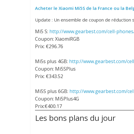
Acheter le Xiaomi Mi5S de la France ou la Be
Update : Un ensemble de coupon de réduction so
Mi5 S:
http://www.gearbest.
com/cell-phones
Coupon: XiaomiRGB
Prix: €296.76
Mi5s plus 4GB:
http://www.
gearbest.com/cel
Coupon: Mi5SPlus
Prix: €343.52
Mi5S plus 6GB:
http://www.
gearbest.com/ce
Coupon: Mi5Plus4G
Prix:€400.17
Les bons plans du jour