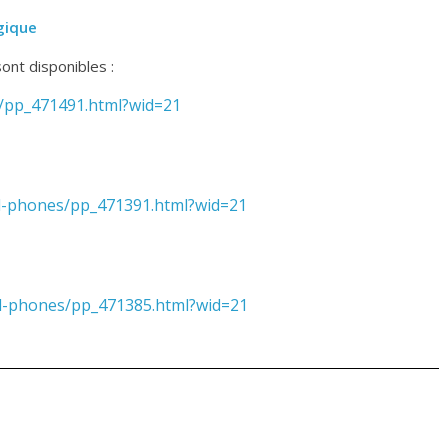
lgique
nt disponibles :
/pp_471491.
html?wid=21
l-phones/pp_
471391.html?wid=21
ll-phones/pp_
471385.html?wid=21