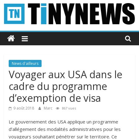
Passer
au
contenu
Tinynews
Le
blog
belge
News d'ailleurs
connecté
Voyager aux USA dans le
cadre du programme
d’exemption de visa
9 août 2018
Marc
867 vues
Le gouvernement des USA applique un programme
d’allégement des modalités administratives pour les
voyageurs souhaitant pénétrer sur le territoire. Ce