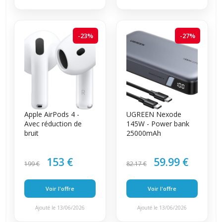
-23%
-27%
Apple AirPods 4 -
UGREEN Nexode
Avec réduction de
145W - Power bank
bruit
25000mAh
153 €
59.99 €
199 €
82.17 €
Voir l'offre
Voir l'offre
Ajouté le 13/06/2026
Ajouté le 13/06/2026