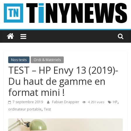
Passer
au
contenu
Tinynews
Le
blog
belge
Nos tests
Ordi & Matériels
connecté
TEST – HP Envy 13 (2019)-
Du haut de gamme en
format mini !
,
7 septembre 2019
Fabian Drappier
HP
4 251 vues
,
ordinateur portable
Test