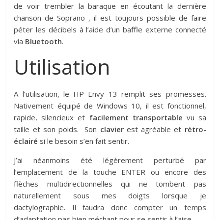
de voir trembler la baraque en écoutant la dernière
chanson de Soprano , il est toujours possible de faire
péter les décibels à l’aide d’un baffle externe connecté
via
Bluetooth
.
Utilisation
A l’utilisation, le HP Envy 13 remplit ses promesses.
Nativement équipé de Windows 10, il est fonctionnel,
rapide, silencieux et
facilement transportable
vu sa
taille et son poids. Son
clavier
est agréable et
rétro-
éclairé
si le besoin s’en fait sentir.
J’ai néanmoins été légèrement perturbé par
l’emplacement de la touche ENTER ou encore des
flèches multidirectionnelles qui ne tombent pas
naturellement sous mes doigts lorsque je
dactylographie. Il faudra donc compter un temps
d’adaptation pas bien méchant pour se sentir à l’aise.