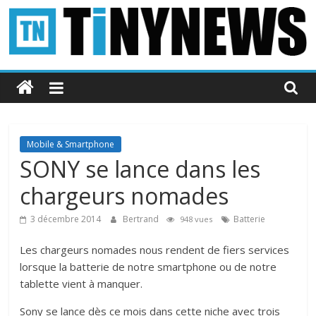
Passer
au
contenu
Tinynews
Le
blog
belge
Mobile & Smartphone
connecté
SONY se lance dans les
chargeurs nomades
3 décembre 2014
Bertrand
Batterie
948 vues
Les chargeurs nomades nous rendent de fiers services
lorsque la batterie de notre smartphone ou de notre
tablette vient à manquer.
Sony se lance dès ce mois dans cette niche avec trois