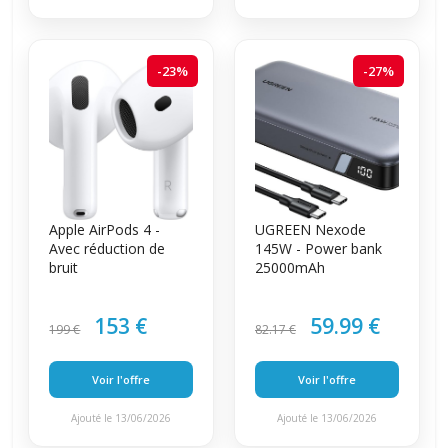
-23%
-27%
Apple AirPods 4 -
UGREEN Nexode
Avec réduction de
145W - Power bank
bruit
25000mAh
153 €
59.99 €
199 €
82.17 €
Voir l'offre
Voir l'offre
Ajouté le 13/06/2026
Ajouté le 13/06/2026