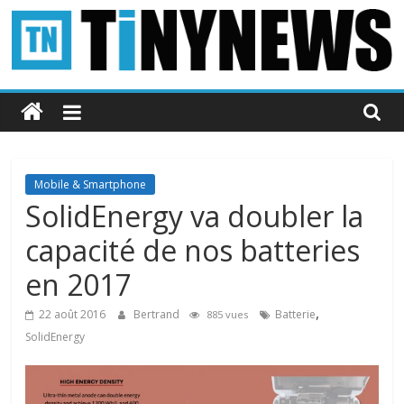
Passer
au
contenu
Tinynews
Le
blog
belge
Mobile & Smartphone
connecté
SolidEnergy va doubler la
capacité de nos batteries
en 2017
,
22 août 2016
Bertrand
Batterie
885 vues
SolidEnergy