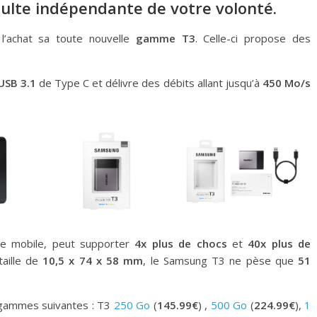
ulte indépendante de votre volonté.
l’achat sa toute nouvelle
gamme T3
. Celle-ci propose des
USB 3.1
de Type C et délivre des débits allant jusqu’à
450 Mo/s
ce mobile, peut supporter
4x plus de chocs
et
40x plus de
aille de
10,5 x 74 x 58 mm
, le Samsung T3 ne pèse que
51
 gammes suivantes : T3
250 Go
(
145.99€
) ,
500 Go
(
224.99€
),
1