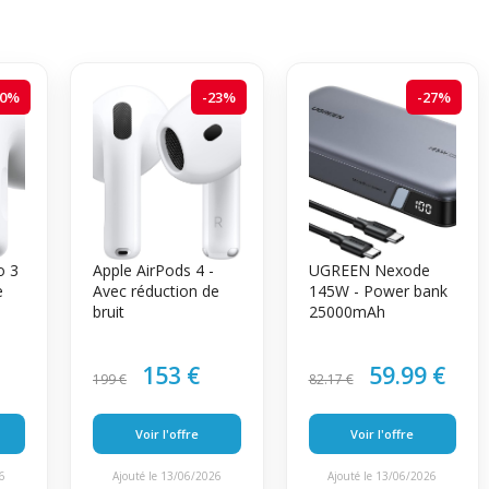
20%
-23%
-27%
o 3
Apple AirPods 4 -
UGREEN Nexode
e
Avec réduction de
145W - Power bank
bruit
25000mAh
153 €
59.99 €
199 €
82.17 €
Voir l'offre
Voir l'offre
26
Ajouté le 13/06/2026
Ajouté le 13/06/2026