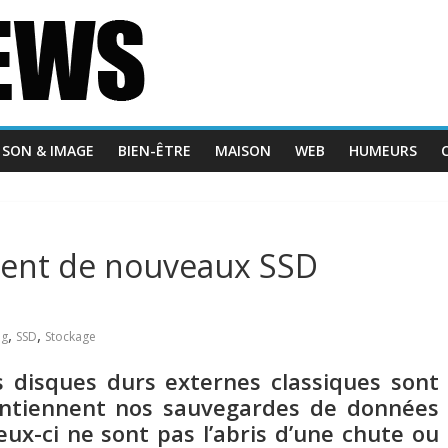
SON & IMAGE
BIEN-ÊTRE
MAISON
WEB
HUMEURS
ent de nouveaux SSD
,
,
ng
SSD
Stockage
 disques durs externes classiques sont
ontiennent nos sauvegardes de données
ceux-ci ne sont pas l’abris d’une chute ou