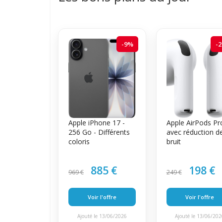
-9%
-
Apple iPhone 17 -
Apple AirPods Pr
256 Go - Différents
avec réduction d
coloris
bruit
885 €
198 €
969 €
249 €
Voir l'offre
Voir l'offre
Ajouté le 13/06/2026
Ajouté le 13/06/20