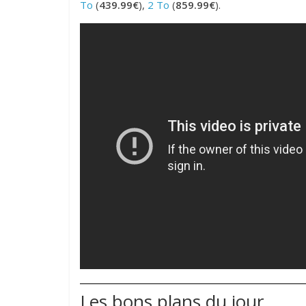
To
(
439.99€
),
2 To
(
859.99€
).
Les bons plans du jour