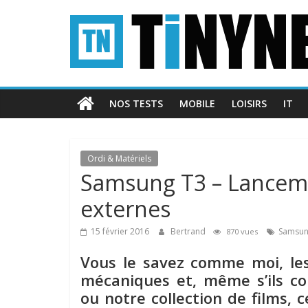
Passer
Tinynews
au
contenu
Le
blog
belge
NOS TESTS
MOBILE
LOISIRS
IT
connecté
Ordi & Matériels
Samsung T3 – Lancem
externes
15 février 2016
Bertrand
Samsu
870 vues
Vous le savez comme moi, les
mécaniques et, même s’ils c
ou notre collection de films, 