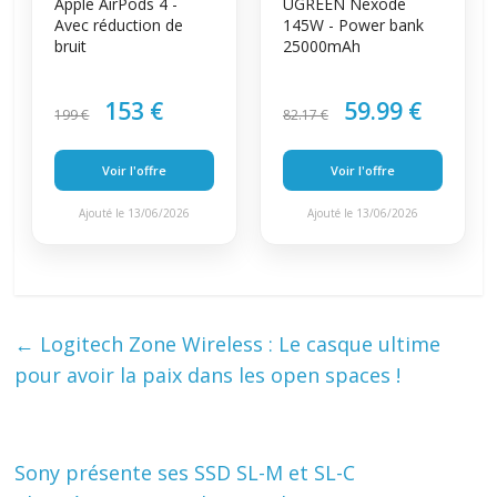
Apple AirPods 4 -
UGREEN Nexode
Avec réduction de
145W - Power bank
bruit
25000mAh
153 €
59.99 €
199 €
82.17 €
Voir l'offre
Voir l'offre
Ajouté le 13/06/2026
Ajouté le 13/06/2026
←
Logitech Zone Wireless : Le casque ultime
pour avoir la paix dans les open spaces !
Sony présente ses SSD SL-M et SL-C