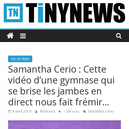
Passer
au
contenu
Tinynews
Le
blog
belge
Vie du Web
connecté
Samantha Cerio : Cette
vidéo d’une gymnase qui
se brise les jambes en
direct nous fait frémir…
8 avril 2019
Bertrand
Samantha Cerio
1 204 vues