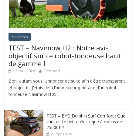
Nos tests
TEST – Navimow H2 : Notre avis
objectif sur ce robot-tondeuse haut
de gamme !
12 avril 2026
Bertrand
Bon, autant vous l’annoncer de suite afin d’être transparent
et objectif : J’étais déjà l’heureux propriétaire d’un robot-
tondeuse Navimow i105
TEST – BYD Dolphin Surf Comfort : Que
vaut cette petite électrique à moins de
25000€ ?
27 mars 2026