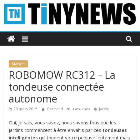
Passer
au
contenu
Tinynews
Le
blog
belge
Maison
connecté
ROBOMOW RC312 – La
tondeuse connectée
autonome
20 mars 2015
Bertrand
Jardin
1 496 vues
Oui, je sais, vous savez, nous savons tous que les
jardins commencent à être envahis par ces
tondeuses
intelligentes
qui tondent votre pelouse lentement mais