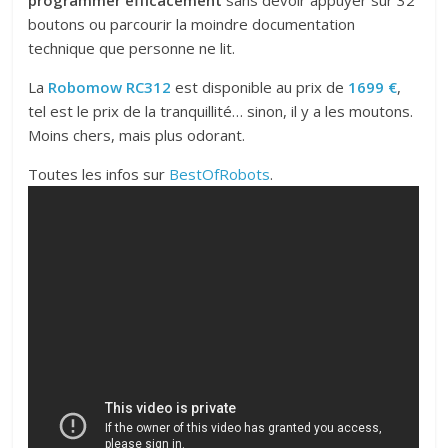
programmer efficacement
sans devoir appuyer sur 32
boutons ou parcourir la moindre documentation
technique que personne ne lit.
La
Robomow RC312
est disponible au prix de
1699 €
,
tel est le prix de la tranquillité… sinon, il y a les moutons.
Moins chers, mais plus odorant.
Toutes les infos sur
BestOfRobots
.