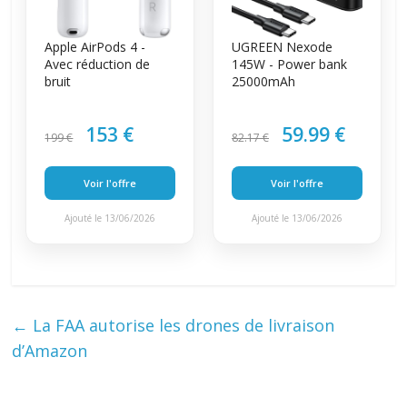
Apple AirPods 4 -
UGREEN Nexode
Avec réduction de
145W - Power bank
bruit
25000mAh
153 €
59.99 €
199 €
82.17 €
Voir l'offre
Voir l'offre
Ajouté le 13/06/2026
Ajouté le 13/06/2026
←
La FAA autorise les drones de livraison
d’Amazon