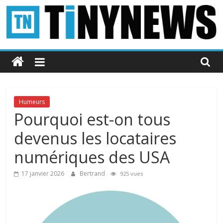
Passer
au
contenu
Tinynews
Le
blog
belge
Humeurs
connecté
Pourquoi est-on tous
devenus les locataires
numériques des USA
17 janvier 2026
Bertrand
925 vues