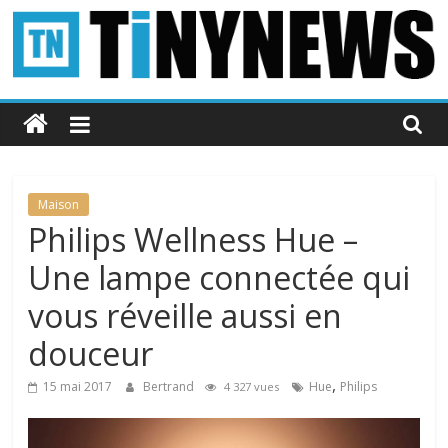
Passer
au
contenu
Tinynews
Le
blog
belge
Maison
connecté
Philips Wellness Hue –
Une lampe connectée qui
vous réveille aussi en
douceur
,
15 mai 2017
Bertrand
Hue
Philips
4 327 vues