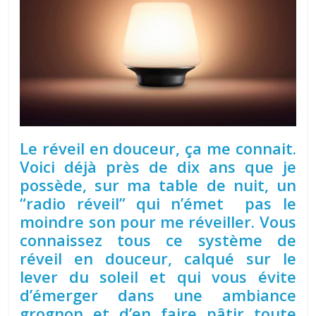
Le réveil en douceur, ça me connait.
Voici déjà près de dix ans que je
possède, sur ma table de nuit, un
“radio réveil” qui n’émet pas le
moindre son pour me réveiller. Vous
connaissez tous ce système de
réveil en douceur, calqué sur le
lever du soleil et qui vous évite
d’émerger dans une ambiance
grognon et d’en faire pâtir toute