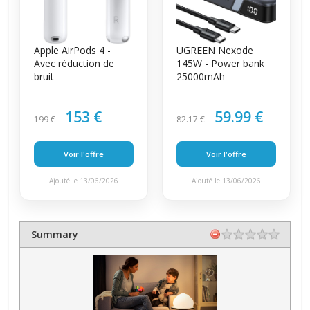
Apple AirPods 4 -
UGREEN Nexode
Avec réduction de
145W - Power bank
bruit
25000mAh
153 €
59.99 €
199 €
82.17 €
Voir l'offre
Voir l'offre
Ajouté le 13/06/2026
Ajouté le 13/06/2026
Summary