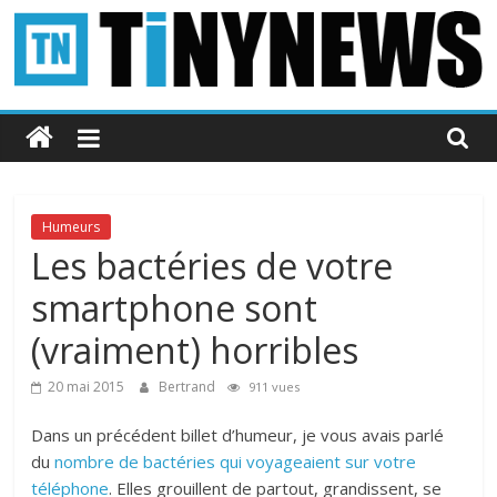
Passer
au
contenu
Tinynews
Le
blog
belge
Humeurs
connecté
Les bactéries de votre
smartphone sont
(vraiment) horribles
20 mai 2015
Bertrand
911 vues
Dans un précédent billet d’humeur, je vous avais parlé
du
nombre de bactéries qui voyageaient sur votre
téléphone
. Elles grouillent de partout, grandissent, se