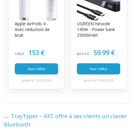
Apple AirPods 4 -
UGREEN Nexode
Avec réduction de
145W - Power bank
bruit
25000mAh
153 €
59.99 €
199 €
82.17 €
Voir l'offre
Voir l'offre
Ajouté le 13/06/2026
Ajouté le 13/06/2026
←
TrayTyper – KFC offre à ses clients un clavier
Bluetooth