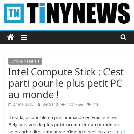
Passer
au
contenu
Tinynews
Le
blog
belge
Ordi & Matériels
connecté
Intel Compute Stick : C’est
parti pour le plus petit PC
au monde !
27 mai 2015
Bertrand
Intel
1 227 vues
Il est là, disponible en précommande en France et en
Belgique, voici
le plus petit ordinateur au monde
qui
se branche directement sur n’importe quel écran : L’
Intel