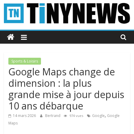
Passer
au
contenu
Tinynews
Le
blog
belge
Sports & Loisirs
connecté
Google Maps change de
dimension : la plus
grande mise à jour depuis
10 ans débarque
,
14 mars 2026
Bertrand
Google
Google
974 vues
Maps