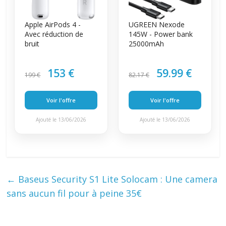
Apple AirPods 4 -
UGREEN Nexode
Avec réduction de
145W - Power bank
bruit
25000mAh
153 €
59.99 €
199 €
82.17 €
Voir l'offre
Voir l'offre
Ajouté le 13/06/2026
Ajouté le 13/06/2026
←
Baseus Security S1 Lite Solocam : Une camera
sans aucun fil pour à peine 35€