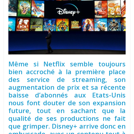
Même si Netflix semble toujours
bien accroché à la première place
des service de streaming, son
augmentation de prix et sa récente
baisse d’abonnés aux Etats-Unis
nous font douter de son expansion
future, tout en sachant que la
qualité de ses productions ne fait
que grimper. Disney+ arrive donc en
embuscade, avec un contenu tout à