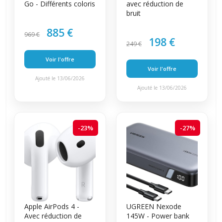
Go - Différents coloris
avec réduction de
bruit
885 €
969 €
198 €
249 €
Voir l'offre
Voir l'offre
Ajouté le 13/06/2026
Ajouté le 13/06/2026
-23%
-27%
Apple AirPods 4 -
UGREEN Nexode
Avec réduction de
145W - Power bank