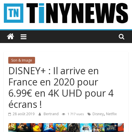
Passer
au
contenu
Tinynews
Le
blog
belge
Son & Image
connecté
DISNEY+ : Il arrive en
France en 2020 pour
6.99€ en 4K UHD pour 4
écrans !
,
28 août 2019
Bertrand
Disney
Netflix
1 717 vues