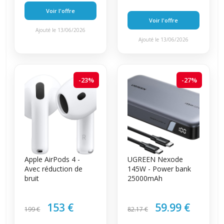
Voir l'offre
Voir l'offre
Ajouté le 13/06/2026
Ajouté le 13/06/2026
-23%
-27%
Apple AirPods 4 -
UGREEN Nexode
Avec réduction de
145W - Power bank
bruit
25000mAh
153 €
59.99 €
199 €
82.17 €