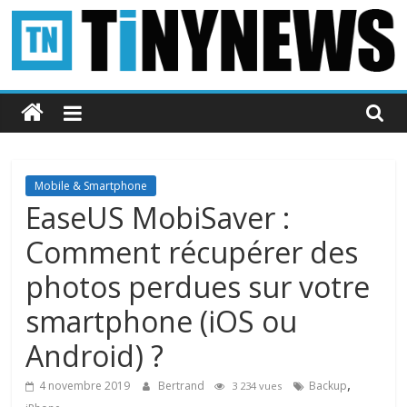
Passer
au
contenu
Tinynews
Le
blog
belge
Mobile & Smartphone
connecté
EaseUS MobiSaver :
Comment récupérer des
photos perdues sur votre
smartphone (iOS ou
Android) ?
,
4 novembre 2019
Bertrand
Backup
3 234 vues