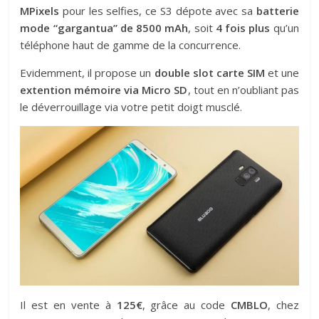
MPixels
pour les selfies, ce S3 dépote avec sa
batterie
mode “gargantua” de 8500 mAh
, soit
4 fois plus
qu’un
téléphone haut de gamme de la concurrence.
Evidemment, il propose un
double slot carte SIM
et une
extention mémoire via Micro SD
, tout en n’oubliant pas
le déverrouillage via votre petit doigt musclé.
Il est en vente à
125€
, grâce au code
CMBLO
, chez