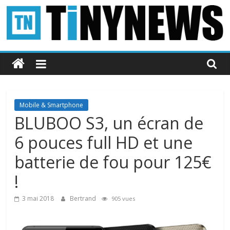
Passer
au
contenu
Tinynews
Le
blog
belge
Mobile & Smartphone
connecté
BLUBOO S3, un écran de
6 pouces full HD et une
batterie de fou pour 125€
!
3 mai 2018
Bertrand
905 vues