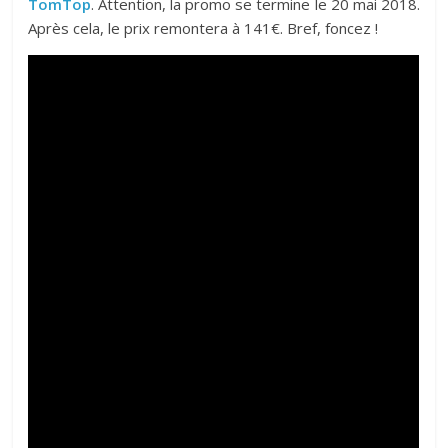
TomTop
. Attention, la promo se termine le 20 mai 2018.
Après cela, le prix remontera à 141€. Bref, foncez !