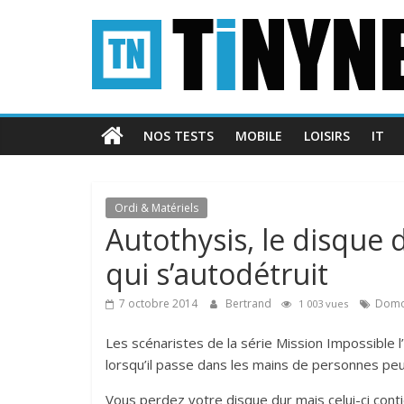
Passer
Tinynews
au
contenu
Le
blog
belge
NOS TESTS
MOBILE
LOISIRS
IT
connecté
Ordi & Matériels
Autothysis, le disque 
qui s’autodétruit
7 octobre 2014
Bertrand
Domot
1 003 vues
Les scénaristes de la série Mission Impossible 
lorsqu’il passe dans les mains de personnes pe
Vous perdez votre disque dur mais celui-ci con