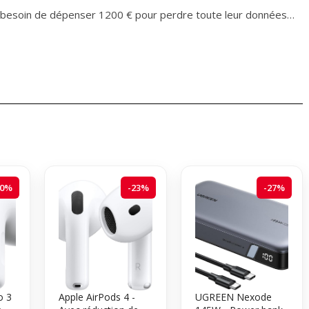
pas besoin de dépenser 1200 € pour perdre toute leur données…
20%
-23%
-27%
o 3
Apple AirPods 4 -
UGREEN Nexode