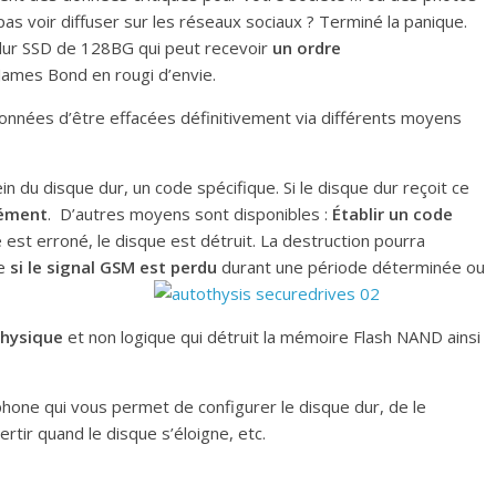
 voir diffuser sur les réseaux sociaux ? Terminé la panique.
 dur SSD de 128BG qui peut recevoir
un ordre
, James Bond en rougi d’envie.
données d’être effacées définitivement via différents moyens
sein du disque dur, un code spécifique. Si le disque dur reçoit ce
nément
. D’autres moyens sont disponibles :
Établir un code
 est erroné, le disque est détruit. La destruction pourra
ue
si le signal GSM est perdu
durant une période déterminée ou
physique
et non logique qui détruit la mémoire Flash NAND ainsi
phone qui vous permet de configurer le disque dur, de le
rtir quand le disque s’éloigne, etc.