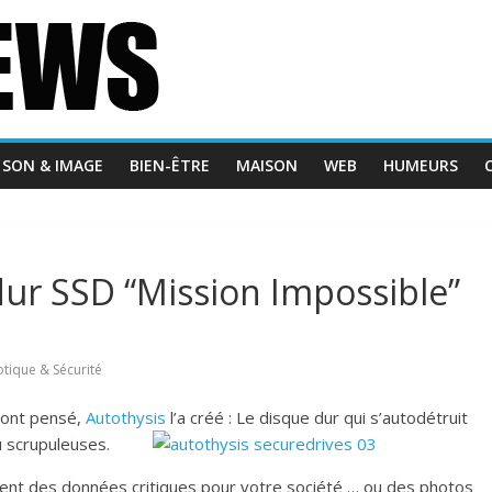
SON & IMAGE
BIEN-ÊTRE
MAISON
WEB
HUMEURS
dur SSD “Mission Impossible”
ique & Sécurité
l’ont pensé,
Autothysis
l’a créé : Le disqu
e dur qui s’autodétruit
u scrupuleuses.
tient des données critiques pour votre société … ou des photos