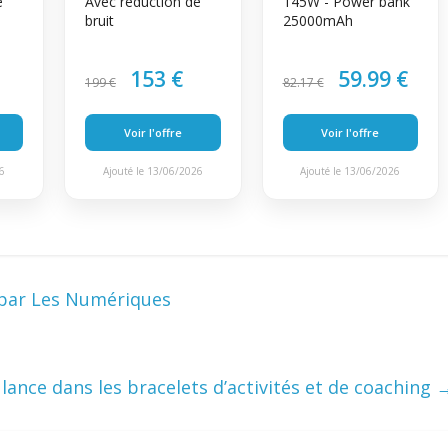
e
Avec réduction de
145W - Power bank
bruit
25000mAh
153 €
59.99 €
199 €
82.17 €
Voir l'offre
Voir l'offre
26
Ajouté le 13/06/2026
Ajouté le 13/06/2026
 par Les Numériques
ance dans les bracelets d’activités et de coaching