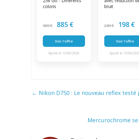
256 Go - Différents
avec réduction d
coloris
bruit
885 €
198 €
969 €
249 €
Voir l'offre
Voir l'offre
Ajouté le 13/06/2026
Ajouté le 13/06/20
←
Nikon D750 : Le nouveau reflex testé
Mercurochrome se l