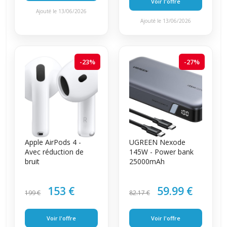
Voir l'offre
Ajouté le 13/06/2026
Ajouté le 13/06/2026
-23%
-27%
Apple AirPods 4 -
UGREEN Nexode
Avec réduction de
145W - Power bank
bruit
25000mAh
153 €
59.99 €
199 €
82.17 €
Voir l'offre
Voir l'offre