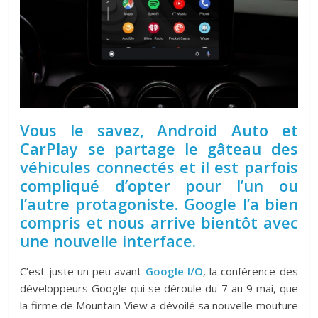
Vous le savez, Android Auto et
CarPlay se partage le gâteau des
véhicules connectés et il est parfois
compliqué d’opter pour l’un ou
l’autre protagoniste. Google l’a bien
compris et nous arrive bientôt avec
une nouvelle interface.
C’est juste un peu avant
Google I/O
, la conférence des
développeurs Google qui se déroule du 7 au 9 mai, que
la firme de Mountain View a dévoilé sa nouvelle mouture