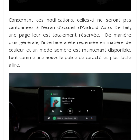
Concernant ces notifications, celles-ci ne seront pas
cantonnées à l’écran d’accueil d’Android Auto. De fait,
une page leur est totalement réservée. De manière
plus générale, l’interface a été repensée en matière de
couleur et un mode sombre est maintenant disponible,
tout comme une nouvelle police de caractères plus facile
à lire.