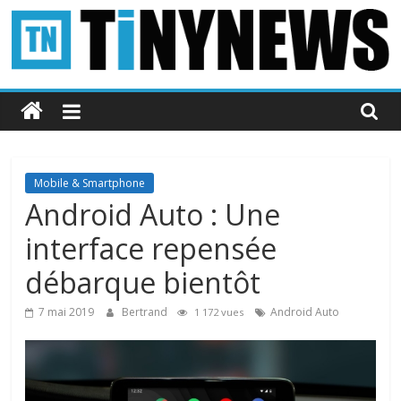
Passer
au
contenu
Tinynews
Le
blog
belge
Mobile & Smartphone
connecté
Android Auto : Une
interface repensée
débarque bientôt
7 mai 2019
Bertrand
Android Auto
1 172 vues