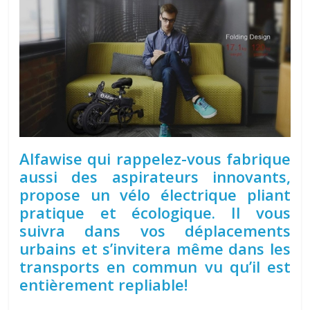
Alfawise qui rappelez-vous fabrique
aussi des aspirateurs innovants,
propose un vélo électrique pliant
pratique et écologique. Il vous
suivra dans vos déplacements
urbains et s’invitera même dans les
transports en commun vu qu’il est
entièrement repliable!