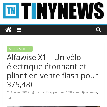
Passer
au
contenu
Tinynews
Le
blog
belge
Sports & Loisirs
connecté
Alfawise X1 – Un vélo
électrique étonnant et
pliant en vente flash pour
375,48€
,
9 janvier 2019
Fabian Drappier
alfawise
3 228 vues
Vélo