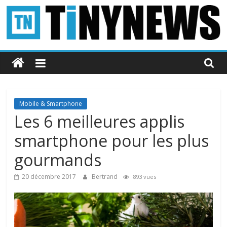
Passer
au
contenu
Tinynews
Le
blog
belge
Mobile & Smartphone
connecté
Les 6 meilleures applis
smartphone pour les plus
gourmands
20 décembre 2017
Bertrand
893 vues