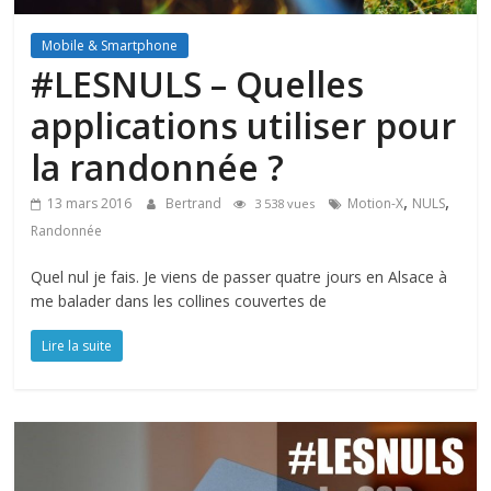
Mobile & Smartphone
#LESNULS – Quelles
applications utiliser pour
la randonnée ?
,
,
13 mars 2016
Bertrand
Motion-X
NULS
3 538 vues
Randonnée
Quel nul je fais. Je viens de passer quatre jours en Alsace à
me balader dans les collines couvertes de
Lire la suite