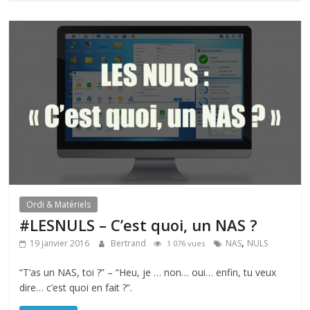
Ordi & Matériels
#LESNULS – C’est quoi, un NAS ?
,
19 janvier 2016
Bertrand
NAS
NULS
1 076 vues
“T’as un NAS, toi ?” – “Heu, je … non… oui… enfin, tu veux
dire… c’est quoi en fait ?”.